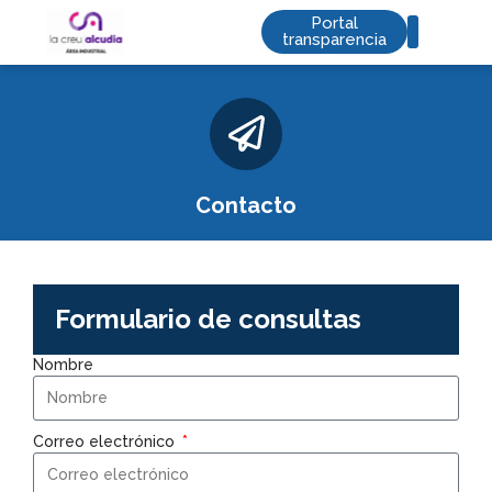
Portal
transparencia
Saltar
al
contenido
Contacto
Formulario de consultas
Nombre
Correo electrónico