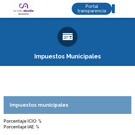
Portal
transparencia
Saltar
al
contenido
Impuestos Municipales
Impuestos municipales
Porcentaje ICIO
: %
Porcentaje IAE
: %